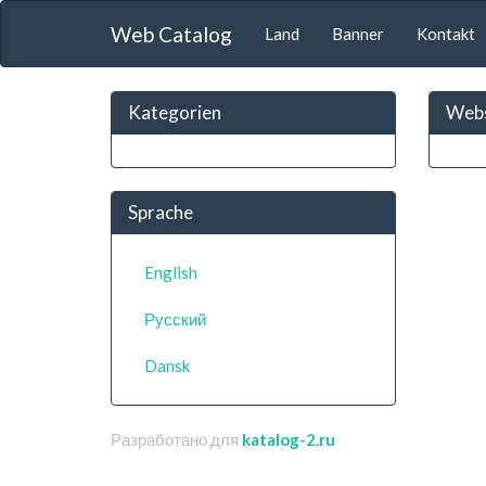
Web Catalog
Land
Banner
Kontakt
Kategorien
Webs
Sprache
English
Русский
Dansk
Разработано для
katalog-2.ru