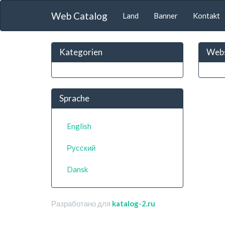
Web Catalog
Land
Banner
Kontakt
Kategorien
Webs
Sprache
English
Русский
Dansk
Разработано для
katalog-2.ru